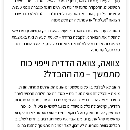
מעבר לעצם עריכת הצוואה, ניתן להפקידה אצל רשם הירושה במשרד
המשפטים. ההפקדה מקנה יתרונות ראייתיים והגנה מוגברת מפני טענות
עתידיות על זיוף, אובדן או השפעה בלתי הוגנת. כך גם נמנע מצב שבו
הצוואה "נעלמת" או שמתגלה רק חלק ממנה.
חשוב לדעת: הפקדת הצוואה היא פעולה אישית. רק המצווה עצמו רשאי
להפקיד את הצוואה או לקבלה בחזרה – לא ניתן לעשות זאת באמצעות
מיופה כוח. אדם רשאי לשנות את צוואתו בכל עת; צוואה מאוחרת יותר
גוברת על קודמתה.
צוואה, צוואה הדדית וייפוי כוח
מתמשך – מה ההבדל?
חשוב לא לבלבל בין כלים משפטיים שונים המשרתים מטרות שונות.
צוואה – ובכלל זה צוואה נוטריונית – מסדירה את חלוקת הרכוש לאחר
פטירה. צוואה הדדית היא צוואה שעורכים בני זוג יחד, מתוך הסתמכות
הדדית, וקיימים לה כללים מיוחדים בנוגע לשינוי או ביטול. ייפוי כוח
מתמשך, לעומת זאת, פועל דווקא בחיים – הוא מאפשר לאדם לקבוע
מראש מי ינהל את ענייניו אם יאבד את כשירותו. רבים בוחרים לשלב בין
הכלים: צוואה נוטריונית לעיזבון, לצד ייפוי כוח מתמשך להגנה בחיים.