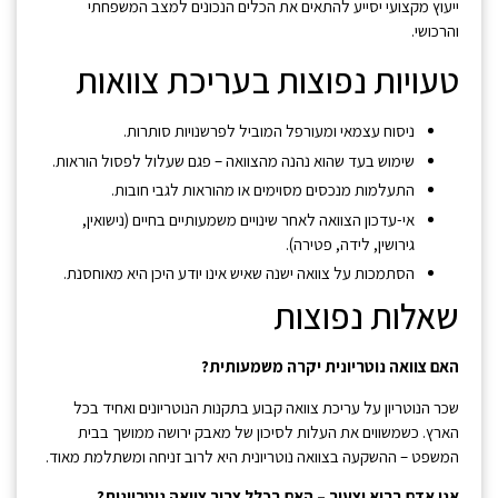
ייעוץ מקצועי יסייע להתאים את הכלים הנכונים למצב המשפחתי
והרכושי.
טעויות נפוצות בעריכת צוואות
ניסוח עצמאי ומעורפל המוביל לפרשנויות סותרות.
שימוש בעד שהוא נהנה מהצוואה – פגם שעלול לפסול הוראות.
התעלמות מנכסים מסוימים או מהוראות לגבי חובות.
אי-עדכון הצוואה לאחר שינויים משמעותיים בחיים (נישואין,
גירושין, לידה, פטירה).
הסתמכות על צוואה ישנה שאיש אינו יודע היכן היא מאוחסנת.
שאלות נפוצות
האם צוואה נוטריונית יקרה משמעותית?
שכר הנוטריון על עריכת צוואה קבוע בתקנות הנוטריונים ואחיד בכל
הארץ. כשמשווים את העלות לסיכון של מאבק ירושה ממושך בבית
המשפט – ההשקעה בצוואה נוטריונית היא לרוב זניחה ומשתלמת מאוד.
אני אדם בריא וצעיר – האם בכלל צריך צוואה נוטריונית?