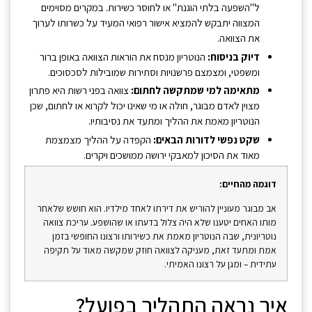
ל"השפעה בלתי הוגנת" או לחוסר כשירות. במקרים מסוימים
המצווה יתבקש להמציא אישור רפואי המעיד על כשרותו לערוך
את הצוואה.
דיוק בניסוח:
הנוטריון מנסח את הוראות הצוואה באופן ברור
ומשפטי, ומצמצם פרשנויות וסתירות שמובילות לסכסוכים.
מתאימה למי שמתקשה לחתום:
צוואה בפני רשות היא פתרון
מצוין לאדם מבוגר, חולה או מי שאינו יכול לקרוא או לחתום, שכן
הנוטריון מאמת את ההליך ומתעד את נסיבותיו.
שקט נפשי לדורות הבאים:
הקפדה על ההליך מצמצמת
מאוד את הסיכון למאבקי ירושה ממושכים ויקרים.
דוגמה מהחיים:
אב מבוגר מעוניין להוריש את דירתו לאחד מילדיו. הוא חושש שלאחר
מותו האחים יטענו שלא היה צלול בדעתו או שהושפע. עריכת צוואה
נוטריונית, שבה הנוטריון מאמת את כשירותו ורצונו החופשי בזמן
אמת ומתעד זאת, מעניקה לצוואה חוזק שמקשה מאוד על תקיפה
עתידית – ומגן על רצונו האמיתי.
איך נראה התהליך בפועל?