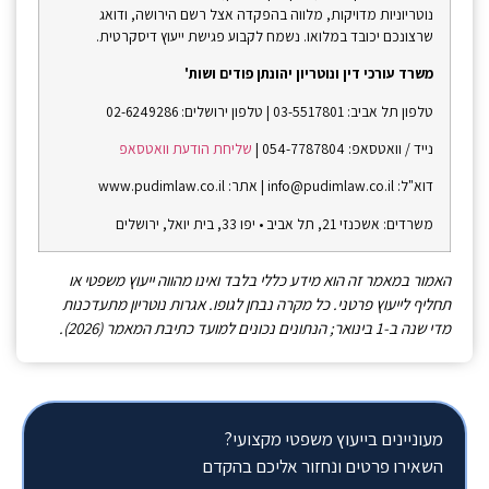
נוטריוניות מדויקות, מלווה בהפקדה אצל רשם הירושה, ודואג
שרצונכם יכובד במלואו. נשמח לקבוע פגישת ייעוץ דיסקרטית.
משרד עורכי דין ונוטריון יהונתן פודים ושות'
טלפון תל אביב: 03-5517801 | טלפון ירושלים: 02-6249286
נייד / וואטסאפ: 054-7787804 |
שליחת הודעת וואטסאפ
דוא"ל: info@pudimlaw.co.il | אתר: www.pudimlaw.co.il
משרדים: אשכנזי 21, תל אביב • יפו 33, בית יואל, ירושלים
האמור במאמר זה הוא מידע כללי בלבד ואינו מהווה ייעוץ משפטי או
תחליף לייעוץ פרטני. כל מקרה נבחן לגופו. אגרות נוטריון מתעדכנות
מדי שנה ב-1 בינואר; הנתונים נכונים למועד כתיבת המאמר (2026).
מעוניינים בייעוץ משפטי מקצועי?
השאירו פרטים ונחזור אליכם בהקדם