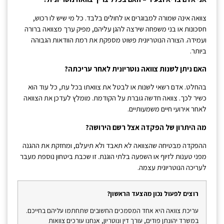
צוואה אינה שמורה למבוגרים או לחולים בלבד. כל מי שיש לו רכוש,
חסכונות או בני משפחה שירצה להגן עליהם, מפיק ערך מצוואה ברורה
ועמידה. הצורה הנוטריונית פשוט מספקת את רמת הוודאות הגבוהה
ביותר.
האם ניתן לשנות צוואה נוטריונית לאחר עריכתה?
בהחלט. אדם רשאי לשנות או לבטל את צוואתו בכל עת, כל עוד הוא
כשיר לכך. צוואה חדשה גוברת על הקודמת. מומלץ לעדכן את הצוואה
לאחר אירועי חיים משמעותיים.
מה היתרון של הפקדה אצל רשם הירושה?
ההפקדה מבטיחה שהצוואה לא תאבד ולא תיעלם, ומחזקת את ההגנה
מפני טענות לזיוף או השפעה בלתי הוגנת. זו שכבת ביטחון נוספת מעבר
לעריכה הנוטריונית עצמה.
רוצים לפעול נכון מהצעד הראשון?
עריכת צוואה היא אחד המסמכים החשובים שתחתמו עליהם בחייכם.
במשרד יהונתן פודים, עורך דין ונוטריון, אנחנו עורכים צוואות