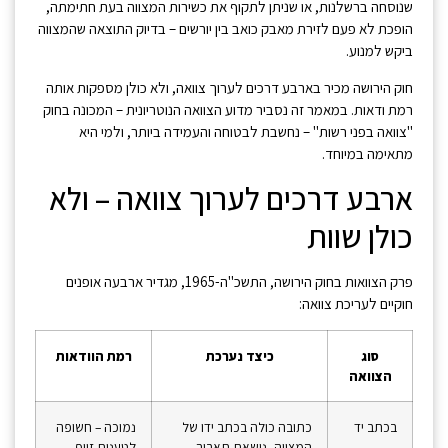
שנוסחה ברשלנות, או שניתן לתקוף את כשירות המצווה בעת חתימתה,
הופכת לא פעם לזירת מאבק כואב בין יורשים – בדיוק התוצאה שהמצווה
ביקש למנוע.
חוק הירושה מכיר בארבע דרכים לערוך צוואה, ולא כולן מספקות אותה
רמת ודאות. במאמר זה נסביר מדוע הצוואה הנוטריונית – המכונה בחוק
"צוואה בפני רשות" – נחשבת לבטוחה והעמידה ביותר, ולמי היא
מתאימה במיוחד.
ארבע דרכים לערוך צוואה – ולא
כולן שוות
פרק הצוואות בחוק הירושה, התשכ"ה-1965, מגדיר ארבעה אופנים
חוקיים לעריכת צוואה:
סוג
כיצד נערכת
רמת הוודאות
הצוואה
בכתב יד
כתובה כולה בכתב ידו של
נמוכה – חשופה
המצווה, נושאת תאריך
לטענות זיוף