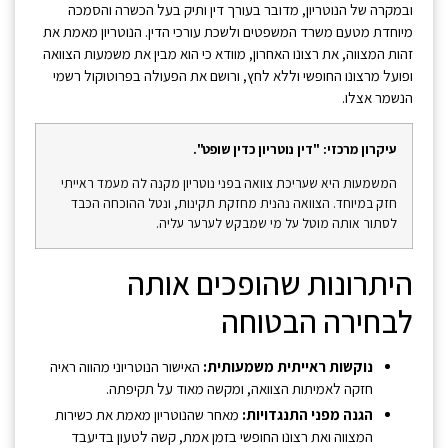
ובמקרה של הנוטריון, מדובר בעורך דין ותיק בעל הכשרה והסמכה
מיוחדת מטעם משרד המשפטים ולשכת עורכי הדין. הנוטריון מאמת את
זהות המצווה, את רצונו האחרון, מוודא כי הוא מבין את משמעות הצוואה
ופועל מרצונו החופשי וללא לחץ, ורושם את הפעולה בפרוטוקול רשמי
הנשמר אצלו.
עיקרון מרכזי: "דין נוטריון כדין שופט".
המשמעות היא שעריכת צוואה בפני נוטריון מקנה לה מעמד ראייתי
חזק במיוחד. הצוואה נהנית מחזקת תקינות, ונטל ההוכחה הכבד
לסתור אותה מוטל על מי שמבקש לערער עליה.
היתרונות שהופכים אותה
לבחירה הבטוחה
נוקשות ראייתית משמעותית:
האישור הנוטריוני מהווה ראיה
חזקה לאמיתות הצוואה, ומקשה מאוד על תקיפתה.
הגנה מפני התנגדויות:
מאחר שהנוטריון מאמת את כשירות
המצווה ואת רצונו החופשי בזמן אמת, קשה לטעון בדיעבד