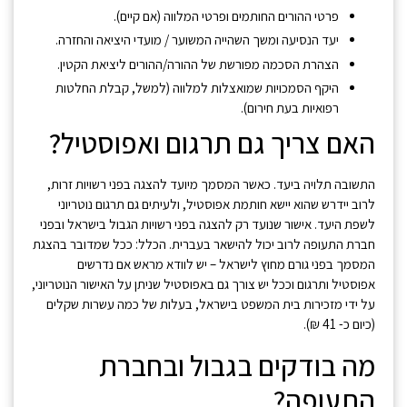
פרטי ההורים החותמים ופרטי המלווה (אם קיים).
יעד הנסיעה ומשך השהייה המשוער / מועדי היציאה והחזרה.
הצהרת הסכמה מפורשת של ההורה/ההורים ליציאת הקטין.
היקף הסמכויות שמואצלות למלווה (למשל, קבלת החלטות
רפואיות בעת חירום).
האם צריך גם תרגום ואפוסטיל?
התשובה תלויה ביעד. כאשר המסמך מיועד להצגה בפני רשויות זרות,
לרוב יידרש שהוא יישא חותמת אפוסטיל, ולעיתים גם תרגום נוטריוני
לשפת היעד. אישור שנועד רק להצגה בפני רשויות הגבול בישראל ובפני
חברת התעופה לרוב יכול להישאר בעברית. הכלל: ככל שמדובר בהצגת
המסמך בפני גורם מחוץ לישראל – יש לוודא מראש אם נדרשים
אפוסטיל ותרגום וככל יש צורך גם באפוסטיל שניתן על האישור הנוטריוני,
על ידי מזכירות בית המשפט בישראל, בעלות של כמה עשרות שקלים
(כיום כ- 41 ₪).
מה בודקים בגבול ובחברת
התעופה?