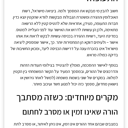
חשוב להבין מי מבקש את המסמך ולמה. ביציאה מישראל, רשות
האוכלוסין וההגירה ומשטרת הגבולות מבקשות לוודא שהקטין יוצא כדין.
חברות התעופה, מצידן, אחראיות שלא להטיס קטין ללא הרשאה
מתאימה, ולכן הן עשויות לדרוש את האישור עוד לפני העלייה למטוס.
במדינת היעד, רשויות ההגירה בכניסה עשויות לבקש לראות את אותו
אישור – ולעיתים דווקא הן המחמירות יותר. כך, אישור שמספיק ליציאה
מישראל אינו בהכרח עונה על דרישות הכניסה ליעד, ומכאן החשיבות של
בדיקה כפולה מראש.
בנוסף לאישור ההסכמה, מומלץ להצטייד בצילומי תעודות הזהות
והדרכונים של ההורים, ובמסמך המעיד על הקשר המשפחתי בין הקטין
למלווה. במקרים של שוני בשמות משפחה (למשל לאחר גירושין או
נישואין מחדש), מסמך כזה יכול למנוע חשד ועיכוב מיותר.
מקרים מיוחדים: כשזה מסתבך
הורה שאינו זמין או מסרב לחתום
במצבים שבהם אחד ההורים אינו זמין, אינו ניתן לאיתור, או מסרב לתת