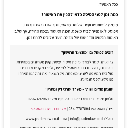
ככל האפשר.
כמה זמן לפני הטיסה כדאי להכין את האישור?
מומלץ לפחות שבועיים-שלושה מראש, ויותר אם נדרשים תרגום,
אפוסטיל או פנייה לבית משפט. הכנת האישור עצמה מהירה, אך שלבי
האימות הנלווים והדרישות של מדינת היעד עלולים לקחת זמן.
רוצים לפעול נכון מהצעד הראשון?
צרו איתנו קשר לצורך עריכת אישורי יציאת קטין נוטריוניים במהירות
וביסודיות, כולל תרגום ואפוסטיל לפי יעד, וליווי במקרים מורכבים
מול בית המשפט לענייני משפחה. אל תשאירו את זה לרגע האחרון –
פנו אלינו לפני הנסיעה.
יהונתן פודים ושות' – משרד עורכי דין ונוטריון
טלפון תל אביב: 03-5517801 | טלפון ירושלים: 02-6249286
נייד / וואטסאפ: 054-7787804 |
שליחת הודעת וואטסאפ
דוא"ל: info@pudimlaw.co.il | אתר: www.pudimlaw.co.il