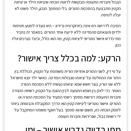
הגבול וחברות התעופה מבקשות לראות הוכחה שיציאת הילד או יציאת
הקטין מתבצעת בהסכמת ההורים. בלי המסמך הנכון, הילד פשוט לא
יעלה לטיסה.
הסיבה לדרישה הזו אינה ביורוקרטיה גרידא – היא נועדה למנוע חטיפות
ילדים והוצאתם מהמדינה ללא ידיעת אחד ההורים. במאמר זה נסביר
מתי נדרש אישור נוטריוני ליציאת קטין, מה הוא כולל, וכיצד נערכים אליו
נכון.
הרקע: למה בכלל צריך אישור?
על פי דין, לשני ההורים אחריות הורית משותפת על הקטין, הכוללת בין
היתר את ההחלטה על יציאתו מגבולות המדינה. כאשר ילד יוצא מישראל
ללא שני הוריו, נוצר חשש שמא יציאתו נעשית ללא הסכמת ההורה
האחר. כדי לאזן בין חופש התנועה לבין ההגנה על הקטין, רשויות ההגירה
וחברות התעופה דורשות מסמך רשמי המעיד על הסכמת ההורה או
ההורים. אישור נוטריוני ליציאת קטין הוא הדרך המקובלת והבטוחה ביותר
לספק הוכחה כזו, משום שהוא מסמך בעל תוקף משפטי המתקבל על
ידי רשויות גבול, שגרירויות וחברות תעופה.
מתי בדיוק נדרש אישור – ומי