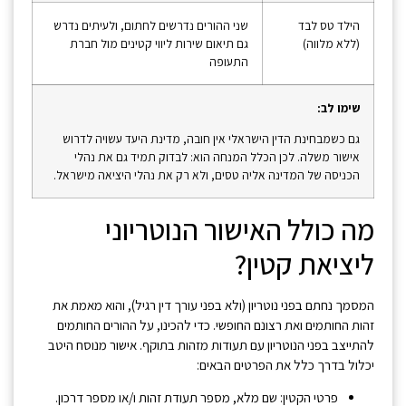
הילד טס לבד
שני ההורים נדרשים לחתום, ולעיתים נדרש
(ללא מלווה)
גם תיאום שירות ליווי קטינים מול חברת
התעופה
שימו לב:
גם כשמבחינת הדין הישראלי אין חובה, מדינת היעד עשויה לדרוש
אישור משלה. לכן הכלל המנחה הוא: לבדוק תמיד גם את נהלי
הכניסה של המדינה אליה טסים, ולא רק את נהלי היציאה מישראל.
מה כולל האישור הנוטריוני
ליציאת קטין?
המסמך נחתם בפני נוטריון (ולא בפני עורך דין רגיל), והוא מאמת את
זהות החותמים ואת רצונם החופשי. כדי להכינו, על ההורים החותמים
להתייצב בפני הנוטריון עם תעודות מזהות בתוקף. אישור מנוסח היטב
יכלול בדרך כלל את הפרטים הבאים:
פרטי הקטין: שם מלא, מספר תעודת זהות ו/או מספר דרכון.