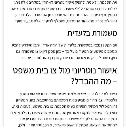
את הסכמתו, לא ניתן להפיק אישור נוטריוני דו-הורי. במקרים אלה ניתן
לפנות לבית המשפט לענייני משפחה בבקשה למתן צו המתיר את יציאת
הקטין חרף היעדר ההסכמה. בית המשפט יבחן את טובת הילד ויכריע.
זהו הליך נפרד מהאישור הנוטריוני, ומומלץ להיערך אליו מבעוד מועד.
משמורת בלעדית
אם הקטין נמצא במשמורת בלעדית של הורה אחד, ייתכן שיידרש להציג
מסמכים משפטיים המעידים על כך – כגון פסק דין או צו משמורת. גם
כאן, חשוב לבדוק מראש את הדרישות, שכן הן משתנות בין יעדים.
אישור נוטריוני מול צו בית משפט
– מה ההבדל?
חשוב לא לבלבל בין שני מסלולים שונים. אישור נוטריוני הוא מסמך
וולונטרי, שבו ההורים מביעים את הסכמתם בהתייצבות בפני הנוטריון –
זהו המסלול המהיר והפשוט כשיש הסכמה. צו בית משפט, לעומת זאת,
הוא הליך שיפוטי הננקט כאשר אין הסכמה: כשהורה מסרב, נעלם או אינו
זמין. בית המשפט לענייני משפחה בוחן את טובת הילד ומכריע אם
להתיר את היציאה. המסלול השיפוטי ארוך, מורכב ויקר יותר – ולכן,