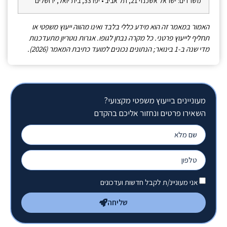
משרדים: ישראל אשכנזי 21, תל אביב • יפו 33, בית יואל, ירושלים
האמור במאמר זה הוא מידע כללי בלבד ואינו מהווה ייעוץ משפטי או
תחליף לייעוץ פרטני. כל מקרה נבחן לגופו. אגרות נוטריון מתעדכנות
מדי שנה ב-1 בינואר; הנתונים נכונים למועד כתיבת המאמר (2026).
מעוניינים בייעוץ משפטי מקצועי?
השאירו פרטים ונחזור אליכם בהקדם
אני מעוניינ/ת לקבל חדשות ועדכונים
שליחה