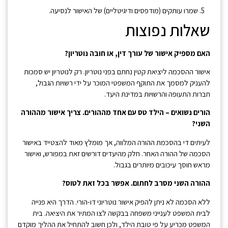
שמרו עותקים (מודפסים ודיגיטליים) של האישור לנסיעה.
שאלות נפוצות
האם מספיק אישור של עורך דין, או חובה נוטריון?
אישור ההסכמה ליציאת קטין נחתם בפני נוטריון. רק לנוטריון יש סמכות
להעניק למסמך את התוקף המשפטי המוכר על ידי רשויות הגבול,
חברות התעופה והרשויות במדינת היעד.
הורים נשואים – הילד טס עם אחד מההורים. צריך אישור מההורה
השני?
לעיתים די בהסכמת ההורה המלווה, אך מומלץ מאוד להצטייד באישור
הסכמה של ההורה האחר. חלק מהיעדים דורשים זאת במפורש, ואישור
מראש חוסך עיכובים מיותרים בגבול.
ההורה השני מסרב לחתום. אפשר בכל זאת לטוס?
ללא הסכמה לא ניתן להפיק אישור נוטריוני דו-הורי. הדרך היא פנייה
לבית המשפט לענייני משפחה בבקשה לצו המתיר את היציאה. בית
המשפט מכריע על פי טובת הילד, ולכן חשוב להתחיל את ההליך מוקדם