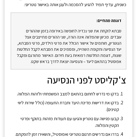
כשניתן, עדיף תמיד להגיע להסכמה ולעגן אותה באישור נוטריוני.
דוגמה מהחיים:
סבתא לוקחת את שני נכדיה לחופשה באירופה בזמן שההורים
עובדים. מכיוון שהמלווה אינה הורה, שני ההורים מתייצבים אצל
הנוטריון, חותמים על אישור הכולל את פרטי הילדים, פרטי הסבתא,
יעד הנסיעה ותקופת השהייה, ומסמיכים את הסבתא לקבל החלטות
שונות, דוגמת החלטות רפואיות בעת חירום. האישור מתורגם ומקבל
אפוסטיל בהתאם ליעד – והנסיעה יוצאת לדרך בראש שקט.
צ'קליסט לפני הנסיעה
בדקו מי נדרש לחתום בהתאם למצב המשפחתי ולזהות המלווה.
בדקו את דרישות מדינת היעד וחברת התעופה (כולל שירות ליווי
קטינים).
קבעו פגישה עם נוטריון והגיעו עם תעודות מזהות בתוקף ופרטי
הקטין והמלווה.
בררו אם נדרשים תרגום נוטריוני ואפוסטיל, והשאירו זמן להפקתם.