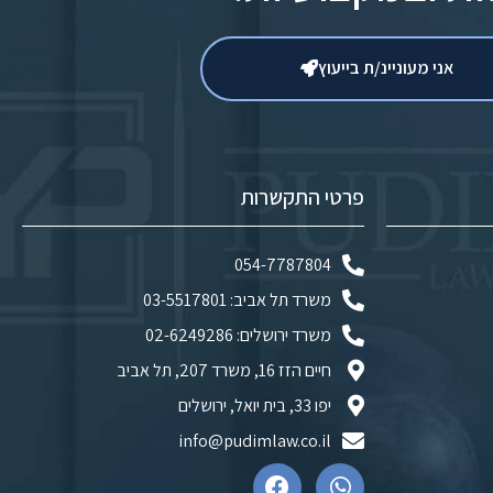
אני מעוניינ/ת בייעוץ
פרטי התקשרות
054-7787804
משרד תל אביב: 03-5517801
משרד ירושלים: 02-6249286
חיים הזז 16, משרד 207, תל אביב
יפו 33, בית יואל, ירושלים
info@pudimlaw.co.il