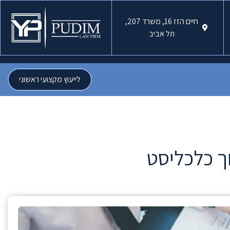
חיים הזז 16, משרד 207,
תל אביב
לייעוץ מקצועי ראשוני
ך כלכליסט