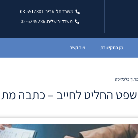
משרד תל-אביב: 03-5517801
משרד ירושלים: 02-6249286
מן התקשורת
צור קשר
מתוך כלכליסט
שפט החליט לחייב – כתבה מתו